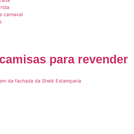
izada
rrida
e carnaval
s
 camisas para revender