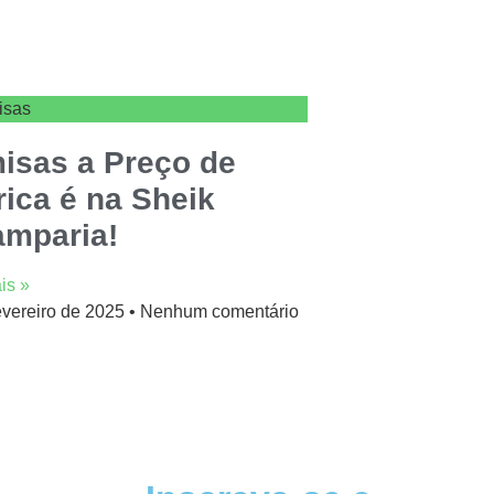
isas
isas a Preço de
rica é na Sheik
amparia!
is »
evereiro de 2025
Nenhum comentário