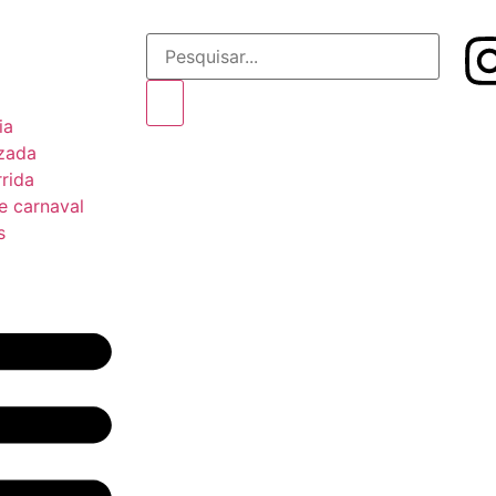
ia
izada
rrida
e carnaval
s