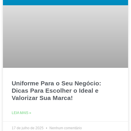
Uniforme Para o Seu Negócio:
Dicas Para Escolher o Ideal e
Valorizar Sua Marca!
LEIA MAIS »
17 de julho de 2025
Nenhum comentário