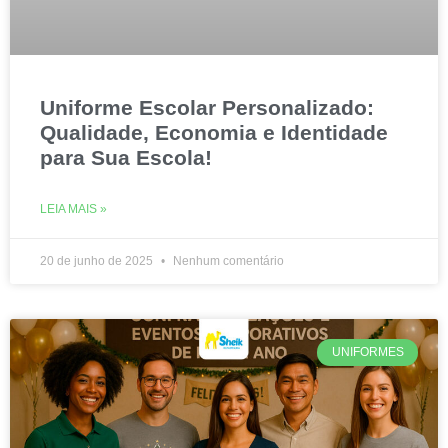
virtual conforme ele sobe aos céus. A emoção aumenta à
medida que o avião ganha altitude, e os jogadores
podem escolher o momento certo para encerrar suas
apostas e garantir seus ganhos. Com gráficos cativantes
e uma interface intuitiva, o Aviator cria uma atmosfera
Uniforme Escolar Personalizado:
autêntica de aeroporto e voo, fazendo com que os
Qualidade, Economia e Identidade
jogadores se sintam como verdadeiros pilotos de
para Sua Escola!
apostas. Se você está em busca de uma experiência de
cassino online que seja diferente de tudo que já viu, o
LEIA MAIS »
Aviator é uma escolha empolgante que combina a
emoção do jogo com a emoção dos céus.
20 de junho de 2025
Nenhum comentário
O jogo de cassino online
Aviator
é uma emocionante
aventura que transporta os jogadores para os céus. Com
um estilo envolvente e inovador, o Aviator oferece uma
experiência única que combina elementos de apostas
UNIFORMES
com a emoção da aviação. Neste jogo, os jogadores têm
a oportunidade de apostar na trajetória de um avião
virtual conforme ele sobe aos céus. A emoção aumenta à
medida que o avião ganha altitude, e os jogadores