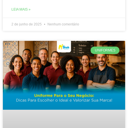
emoção do jogo com a emoção dos céus.
LEIA MAIS »
2 de junho de 2025
Nenhum comentário
UNIFORMES