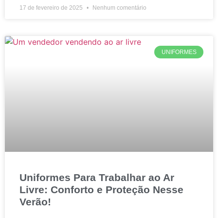
17 de fevereiro de 2025
Nenhum comentário
UNIFORMES
Uniformes Para Trabalhar ao Ar
Livre: Conforto e Proteção Nesse
Verão!