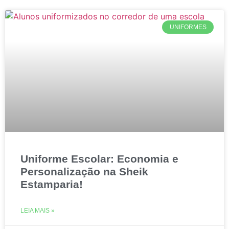
UNIFORMES
Uniforme Escolar: Economia e
Personalização na Sheik
Estamparia!
LEIA MAIS »