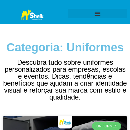
Categoria: Uniformes
Descubra tudo sobre uniformes
personalizados para empresas, escolas
e eventos. Dicas, tendências e
benefícios que ajudam a criar identidade
visual e reforçar sua marca com estilo e
qualidade.
UNIFORMES