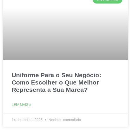
Uniforme Para o Seu Negócio:
Como Escolher o Que Melhor
Representa a Sua Marca?
LEIA MAIS »
14 de abril de 2025
Nenhum comentário