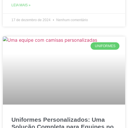
LEIA MAIS »
17 de dezembro de 2024
Nenhum comentário
UNIFORMES
Uniformes Personalizados: Uma
Solução Completa para Equipes no