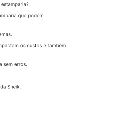
e estamparia?
stamparia que podem
lemas.
 impactam os custos e também
a sem erros.
da Sheik.